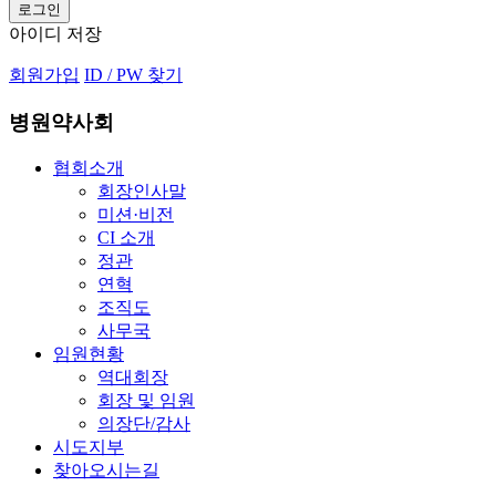
아이디 저장
회원가입
ID / PW 찾기
병원약사회
협회소개
회장인사말
미션·비전
CI 소개
정관
연혁
조직도
사무국
임원현황
역대회장
회장 및 임원
의장단/감사
시도지부
찾아오시는길