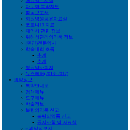
매뉴얼ㆍ지침
다문화 복약지도
활동보고서
회원병원공유자료실
코로나19 자료
제약사 관련 정보
위해성관리의약품 정보
(민간)전문약사
학술대회 초록
춘계
추계
병원약사회지
뉴스레터(2013~2017)
의약정보
복약안내문
검색메뉴
도구메뉴
학술정보
불량의약품 신고
불량의약품 신고
공지사항 및 자료실
e-의약정보지