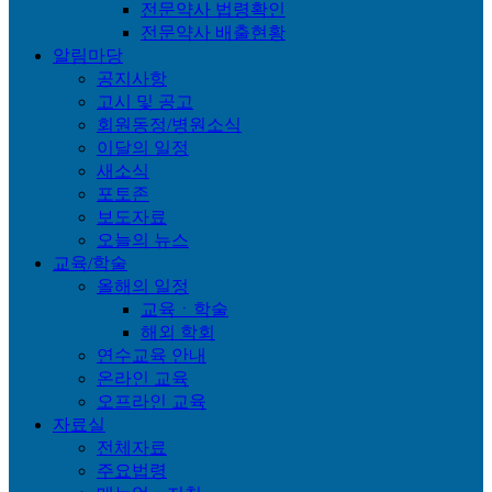
전문약사 법령확인
전문약사 배출현황
알림마당
공지사항
고시 및 공고
회원동정/병원소식
이달의 일정
새소식
포토존
보도자료
오늘의 뉴스
교육/학술
올해의 일정
교육ㆍ학술
해외 학회
연수교육 안내
온라인 교육
오프라인 교육
자료실
전체자료
주요법령