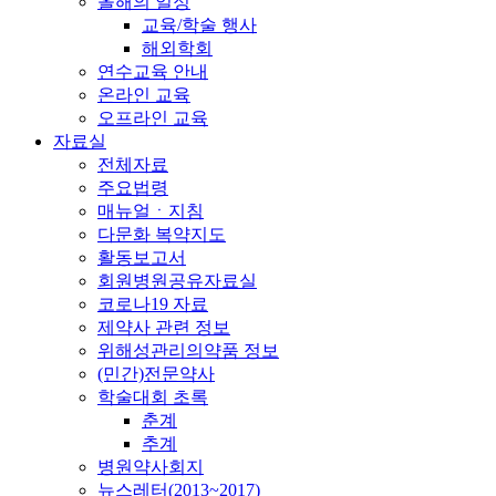
올해의 일정
교육/학술 행사
해외학회
연수교육 안내
온라인 교육
오프라인 교육
자료실
전체자료
주요법령
매뉴얼ㆍ지침
다문화 복약지도
활동보고서
회원병원공유자료실
코로나19 자료
제약사 관련 정보
위해성관리의약품 정보
(민간)전문약사
학술대회 초록
춘계
추계
병원약사회지
뉴스레터(2013~2017)