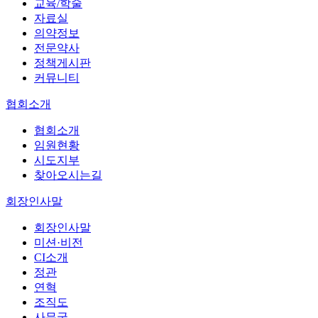
교육/학술
자료실
의약정보
전문약사
정책게시판
커뮤니티
협회소개
협회소개
임원현황
시도지부
찾아오시는길
회장인사말
회장인사말
미션·비전
CI소개
정관
연혁
조직도
사무국