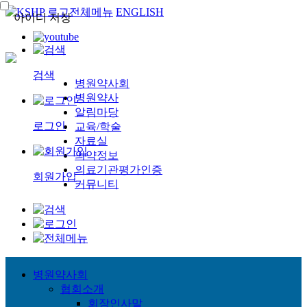
전체메뉴
ENGLISH
아이디 저장
검색
병원약사회
병원약사
알림마당
로그인
교육/학술
자료실
의약정보
의료기관평가인증
회원가입
커뮤니티
병원약사회
협회소개
회장인사말