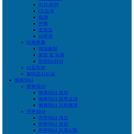
미션·비전
CI 소개
정관
연혁
조직도
사무국
임원현황
역대회장
회장 및 임원
의장단/감사
시도지부
찾아오시는길
병원약사
병원약사
병원약사 정의
병원약사 업무소개
병원약사 가치체계
전문약사
전문약사 개요
전문약사 정의
전문약사 자격시험